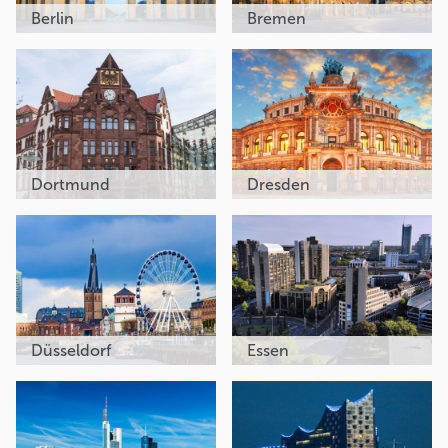
Berlin
Bremen
Dortmund
Dresden
Düsseldorf
Essen