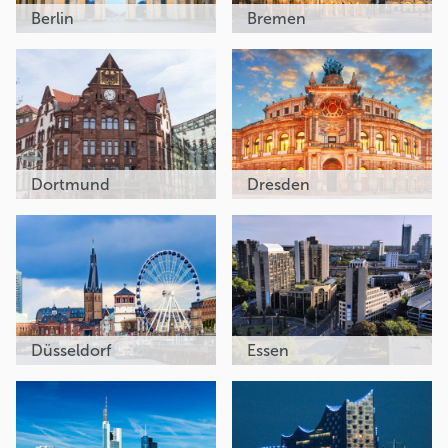
Berlin
Bremen
Dortmund
Dresden
Düsseldorf
Essen