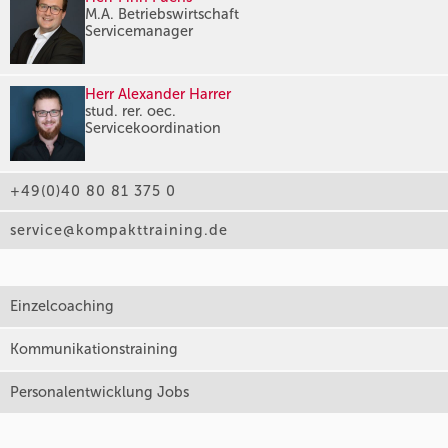
M.A. Betriebswirtschaft
Servicemanager
Herr Alexander Harrer
stud. rer. oec.
Servicekoordination
+49(0)40 80 81 375 0
service@kompakttraining.de
Einzelcoaching
Kommunikationstraining
Personalentwicklung Jobs