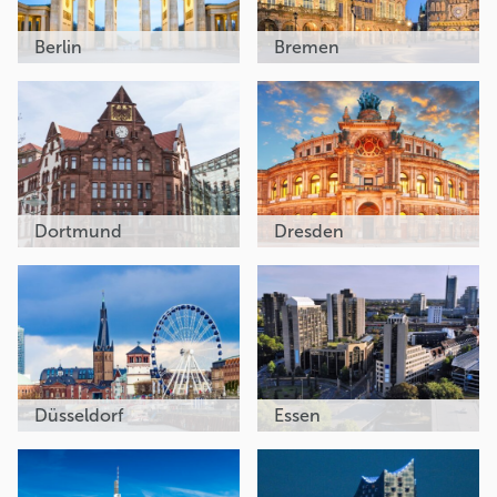
Berlin
Bremen
Dortmund
Dresden
Düsseldorf
Essen