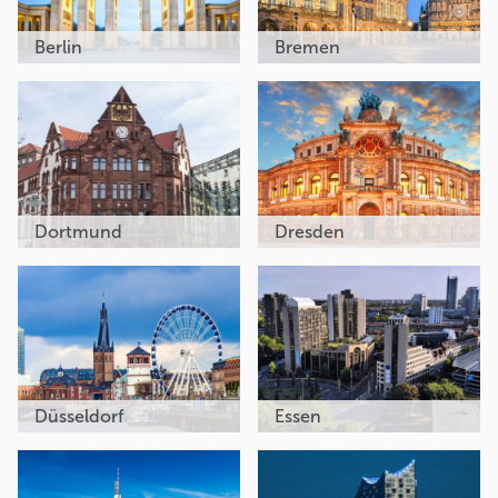
Berlin
Bremen
Dortmund
Dresden
Düsseldorf
Essen