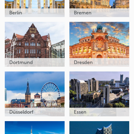
Berlin
Bremen
Dortmund
Dresden
Düsseldorf
Essen