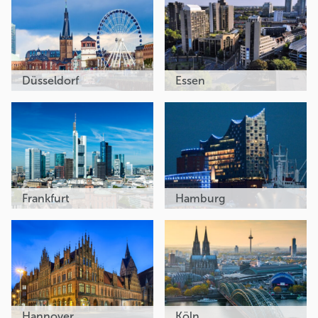
Düsseldorf
Essen
Frankfurt
Hamburg
Hannover
Köln