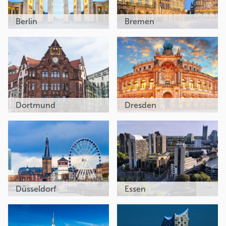
Berlin
Bremen
Dortmund
Dresden
Düsseldorf
Essen