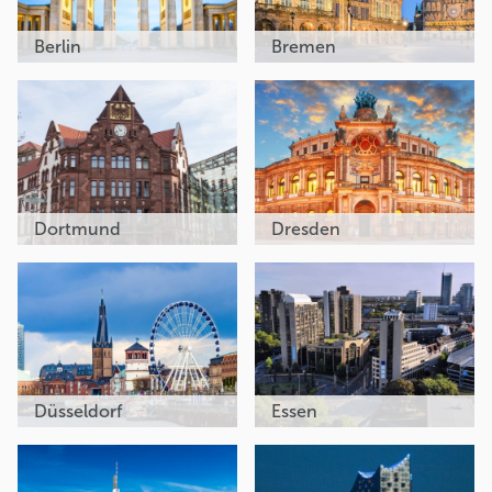
Berlin
Bremen
Dortmund
Dresden
Düsseldorf
Essen