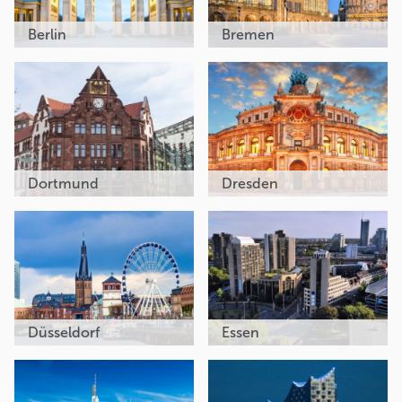
Berlin
Bremen
Dortmund
Dresden
Düsseldorf
Essen