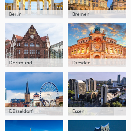
Berlin
Bremen
Dortmund
Dresden
Düsseldorf
Essen