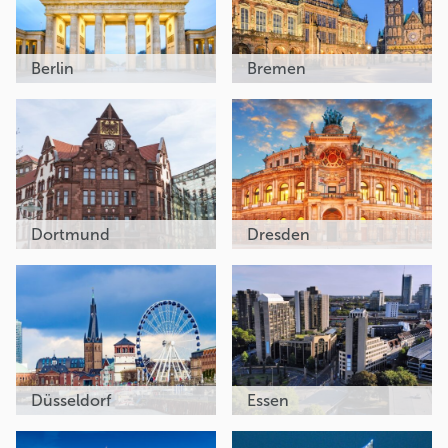
Berlin
Bremen
Dortmund
Dresden
Düsseldorf
Essen