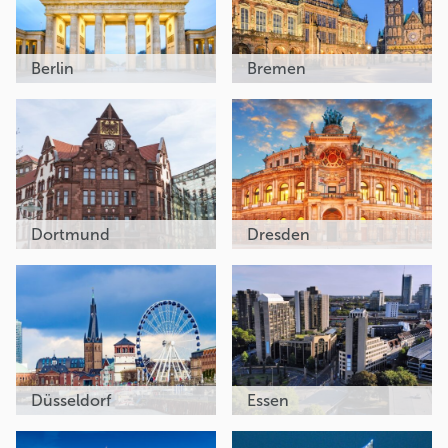
Berlin
Bremen
Dortmund
Dresden
Düsseldorf
Essen