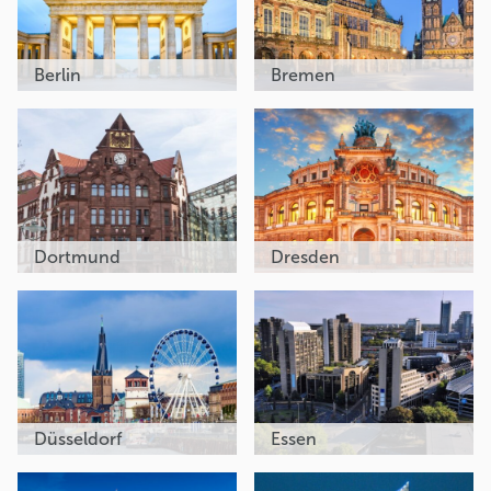
Berlin
Bremen
Dortmund
Dresden
Düsseldorf
Essen