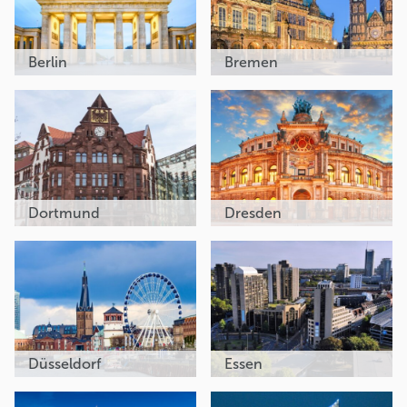
Berlin
Bremen
Dortmund
Dresden
Düsseldorf
Essen