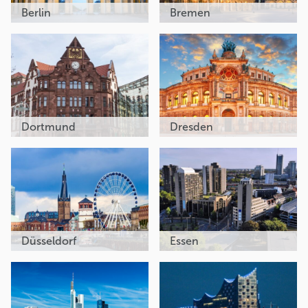
Berlin
Bremen
Dortmund
Dresden
Düsseldorf
Essen