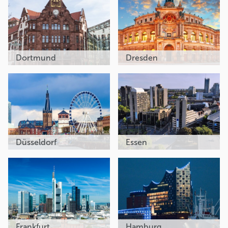
Dortmund
Dresden
Düsseldorf
Essen
Frankfurt
Hamburg