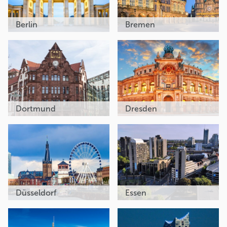
Berlin
Bremen
Dortmund
Dresden
Düsseldorf
Essen