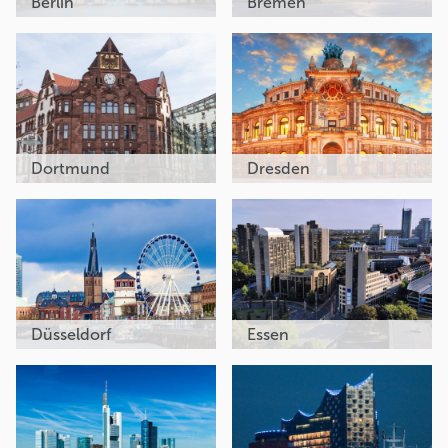
Berlin
Bremen
Dortmund
Dresden
Düsseldorf
Essen