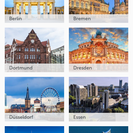
Berlin
Bremen
Dortmund
Dresden
Düsseldorf
Essen