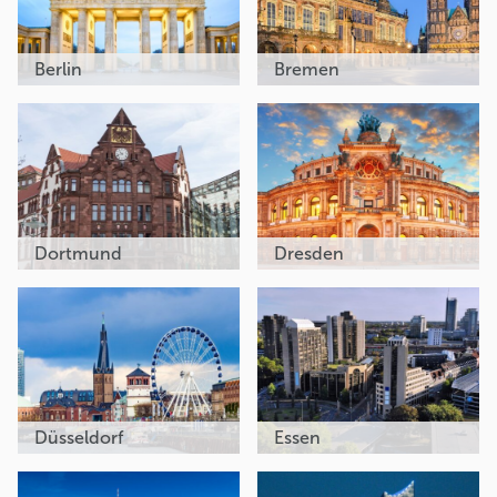
Berlin
Bremen
Dortmund
Dresden
Düsseldorf
Essen