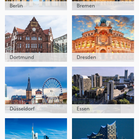
Berlin
Bremen
Dortmund
Dresden
Düsseldorf
Essen