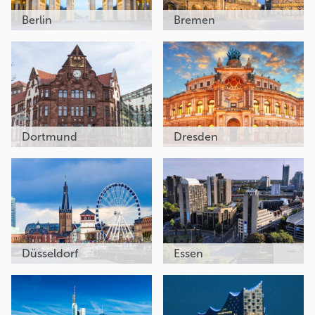
Berlin
Bremen
Dortmund
Dresden
Düsseldorf
Essen