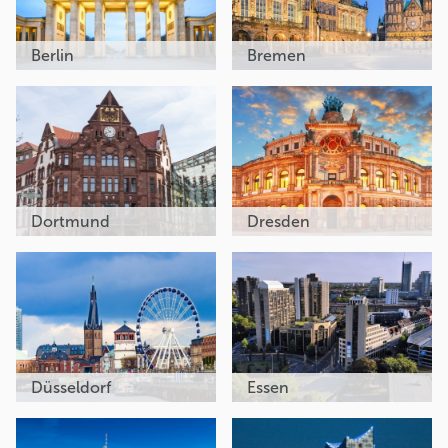
Berlin
Bremen
Dortmund
Dresden
Düsseldorf
Essen