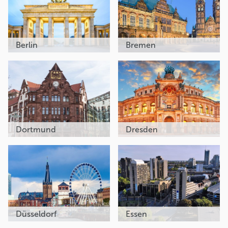
Berlin
Bremen
Dortmund
Dresden
Düsseldorf
Essen