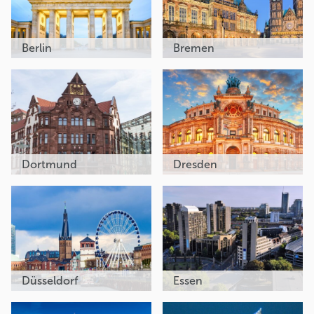
Berlin
Bremen
Dortmund
Dresden
Düsseldorf
Essen