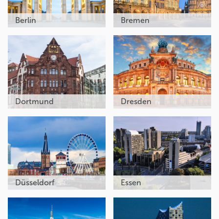
Berlin
Bremen
Dortmund
Dresden
Düsseldorf
Essen