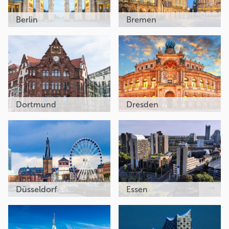
Berlin
Bremen
Dortmund
Dresden
Düsseldorf
Essen