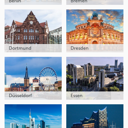
Berlin
Bremen
Dortmund
Dresden
Düsseldorf
Essen