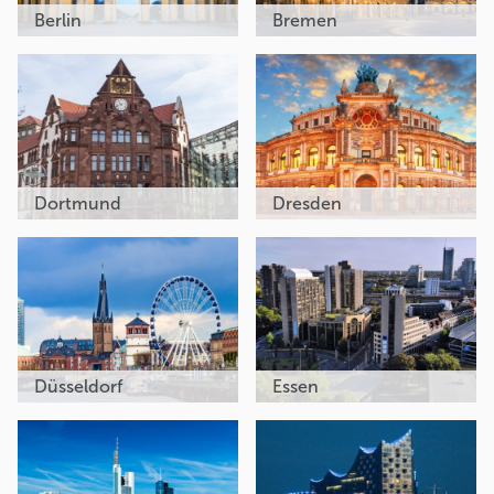
Berlin
Bremen
Dortmund
Dresden
Düsseldorf
Essen