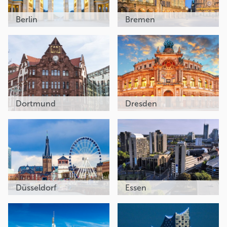
Berlin
Bremen
Dortmund
Dresden
Düsseldorf
Essen