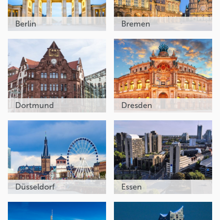
Berlin
Bremen
Dortmund
Dresden
Düsseldorf
Essen