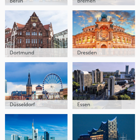
Berlin
Bremen
Dortmund
Dresden
Düsseldorf
Essen