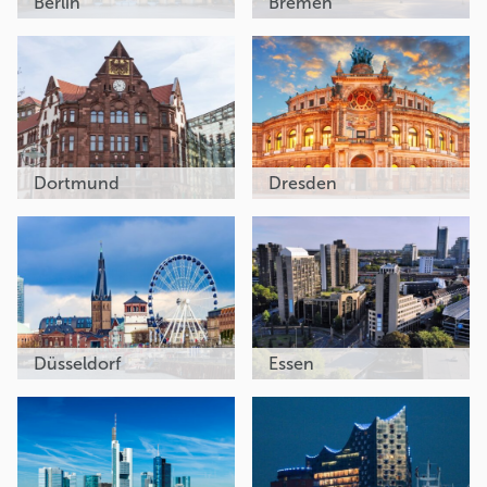
Berlin
Bremen
Dortmund
Dresden
Düsseldorf
Essen