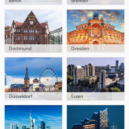
Berlin
Bremen
Dortmund
Dresden
Düsseldorf
Essen