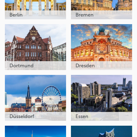
Berlin
Bremen
Dortmund
Dresden
Düsseldorf
Essen