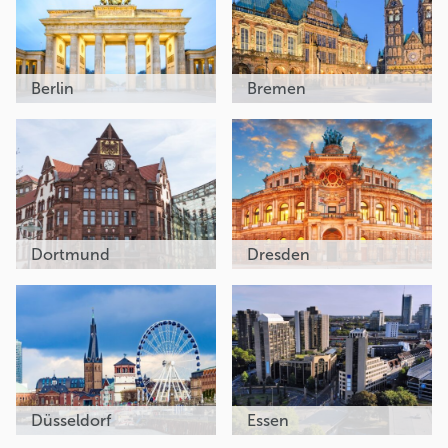
Berlin
Bremen
Dortmund
Dresden
Düsseldorf
Essen